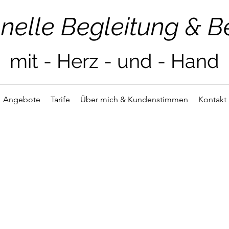
o
nelle Begleitung & 
mit
-
He
r
z -
u
nd - Hand
Angebote
Tarife
Über mich & Kundenstimmen
Kontakt