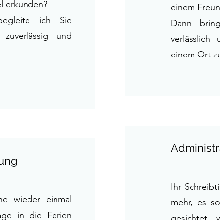
el erkunden?
einem Freun
egleite ich Sie
Dann bring
 zuverlässig und
verlässlich
einem Ort z
Administr
tung
Ihr Schreibt
ne wieder einmal
mehr, es so
ge in die Ferien
gesichtet