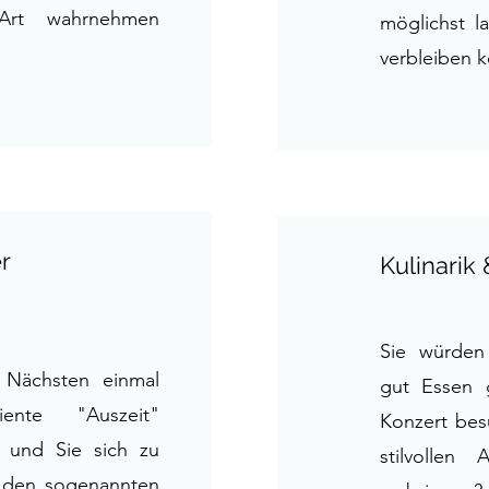
 Art wahrnehmen
möglichst l
verbleiben 
r
Kulinarik 
Sie würden
 Nächsten einmal
gut Essen g
iente "Auszeit"
Konzert bes
 und Sie sich zu
stilvolle
n den sogenannten