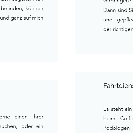
verbringen?
befinden, können
Dann sind Si
l und ganz auf mich
und gepfle
der richtige
Fahrtdien
Es steht ein
rne einen Ihrer
beim
Coif
esuchen, oder ein
Podologen b