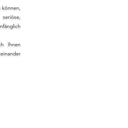
u können,
seriöse,
mfänglich
ch Ihnen
teinander