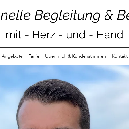
o
nelle Begleitung & 
mit
-
He
r
z -
u
nd - Hand
Angebote
Tarife
Über mich & Kundenstimmen
Kontakt