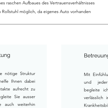
es raschen Aufbaues des Vertrauensverhältnisses
 Rollstuhl möglich, da eigenes Auto vorhanden
tung
Betreuun
ie nötige
Struktur
Mit Einfüh
helfe Ihnen dabei
und jede
takte aufrecht zu
begleite i
gleite Sie ausser
verlässlich
e auch weiterhin
Krankheit