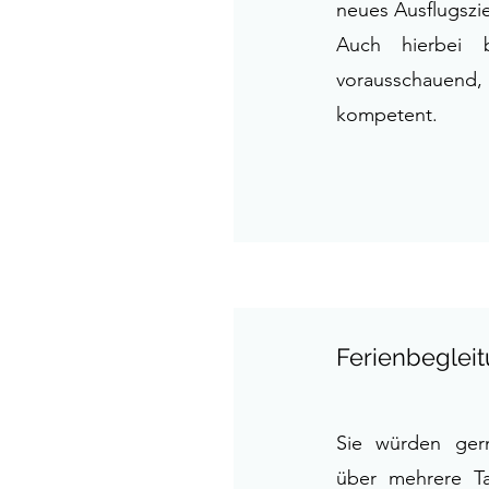
neues Ausflugszi
Auch hierbei b
vorausschauend,
kompetent.
Ferienbeglei
Sie würden ger
über mehrere Ta